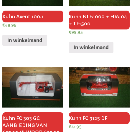
Kuhn Axent 100.1
Kuhn BTF4000 + HR404
+ TF1500
€
49.95
€
99.95
In winkelmand
In winkelmand
Kuhn FC 303 GC
Kuhn FC 3125 DF
AANBIEDING VAN
€
41.95