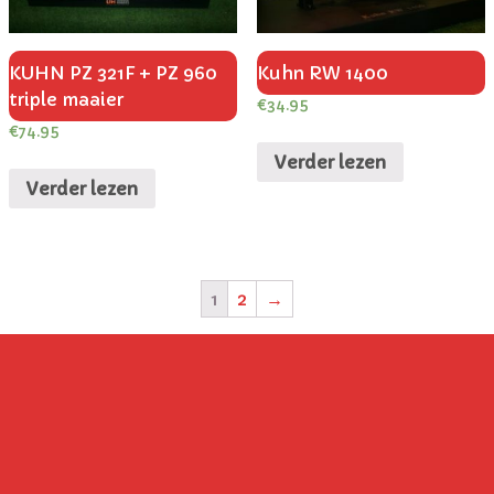
KUHN PZ 321F + PZ 960
Kuhn RW 1400
triple maaier
€
34.95
€
74.95
Verder lezen
Verder lezen
1
2
→