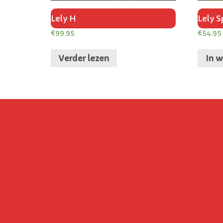
Lely H
Lely 
€
99.95
€
54.95
Verder lezen
In 