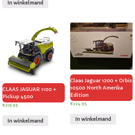
In winkelmand
Claas Jaguar 1200 + Orbis
10500 North Amerika
CLAAS JAGUAR 1100 +
Edition
Pickup 4500
€
224.95
€
219.95
In winkelmand
In winkelmand