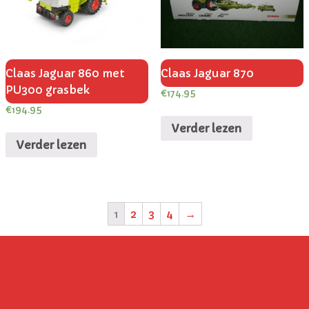
Claas Jaguar 860 met
Claas Jaguar 870
PU300 grasbek
€
174.95
€
194.95
Verder lezen
Verder lezen
1
2
3
4
→