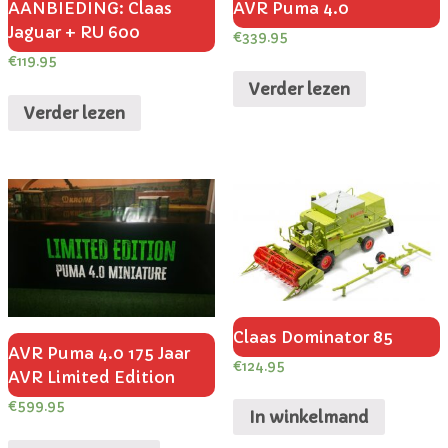
AANBIEDING: Claas
AVR Puma 4.0
Jaguar + RU 600
€
339.95
€
119.95
Verder lezen
Verder lezen
Claas Dominator 85
AVR Puma 4.0 175 Jaar
€
124.95
AVR Limited Edition
€
599.95
In winkelmand