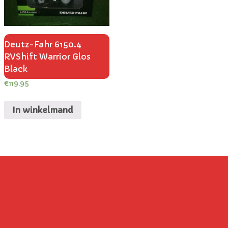
Deutz-Fahr 6150.4
RVShift Warrior Glos
Black
€
119.95
In winkelmand