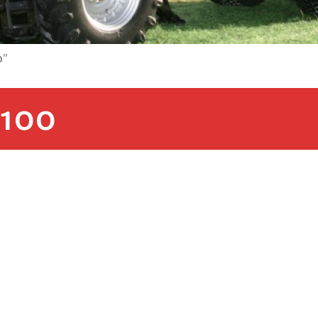
0”
100