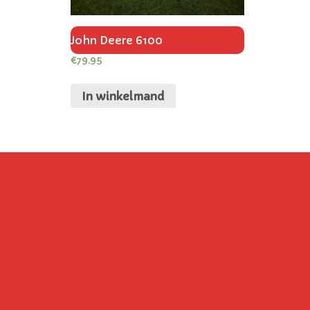
John Deere 6100
€
79.95
In winkelmand