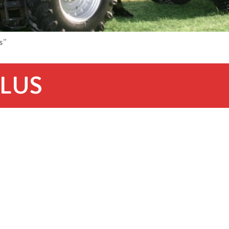
s”
LUS