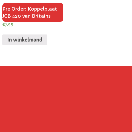
Pre Order: Koppelplaat
JCB 420 van Britains
€
7.95
In winkelmand