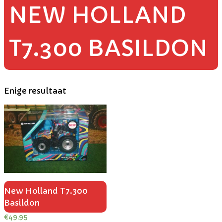
NEW HOLLAND
T7.300 BASILDON
Enige resultaat
New Holland T7.300
Basildon
€
49.95