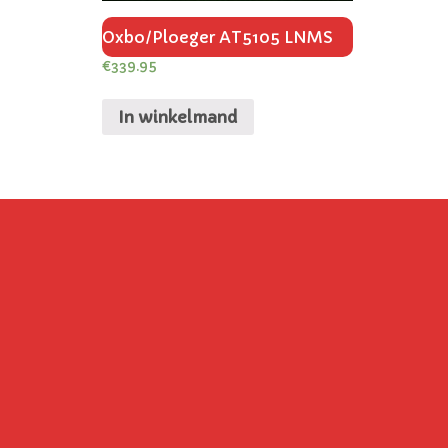
Oxbo/Ploeger AT5105 LNMS
€
339.95
In winkelmand