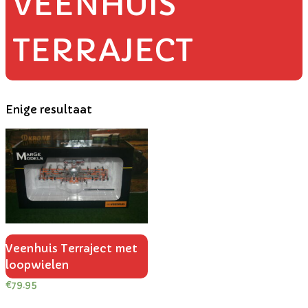
VEENHUIS
TERRAJECT
Enige resultaat
Veenhuis Terraject met
loopwielen
€
79.95