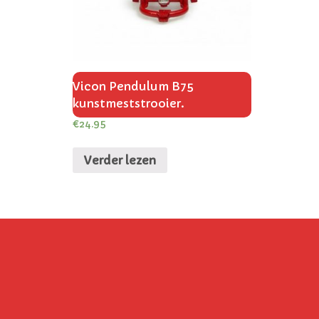
Vicon Pendulum B75
kunstmeststrooier.
€
24.95
Verder lezen