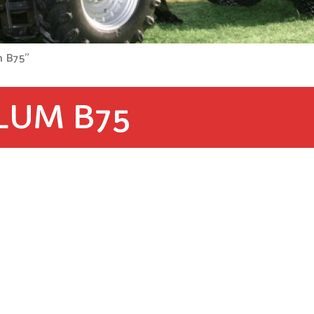
m B75”
LUM B75