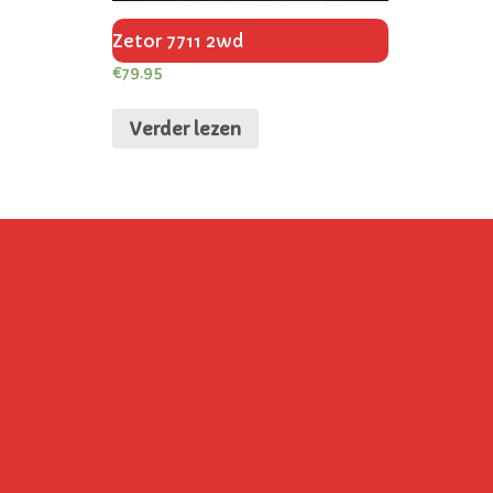
Zetor 7711 2wd
€
79.95
Verder lezen