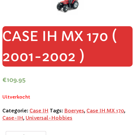
CASE IH MX 170 (
2001-2002 )
€
109.95
Uitverkocht
Categorie:
Case IH
Tags:
Boeryes
,
Case IH MX 170
,
Case-IH
,
Universal-Hobbies