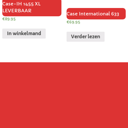
Case-IH 1455 XL
LEVERBAAR
Case International 633
€
89.95
€
69.95
In winkelmand
Verder lezen