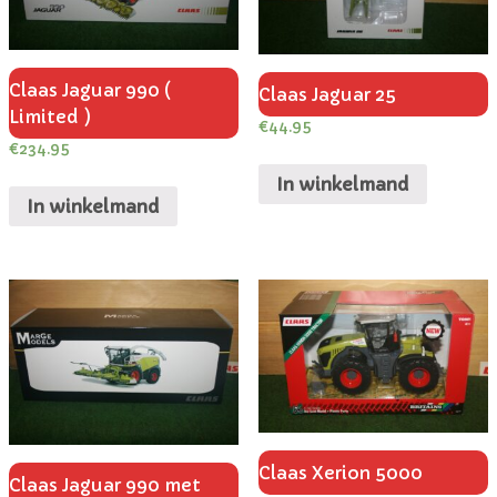
Claas Jaguar 990 (
Claas Jaguar 25
Limited )
€
44.95
€
234.95
In winkelmand
In winkelmand
Claas Xerion 5000
Claas Jaguar 990 met