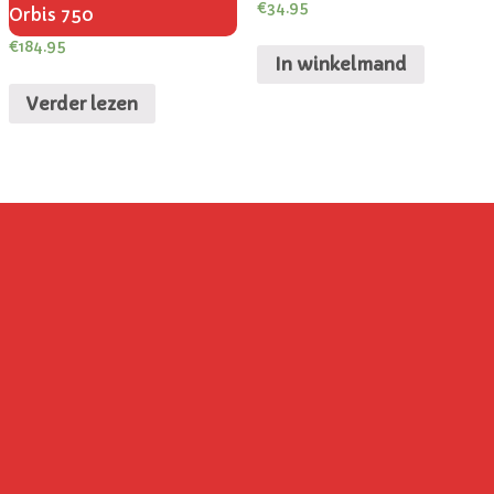
€
34.95
Orbis 750
€
184.95
In winkelmand
Verder lezen