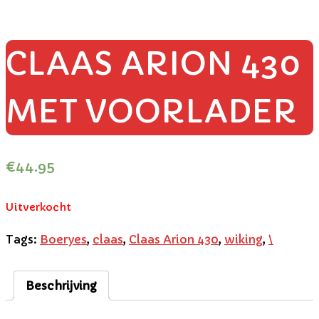
CLAAS ARION 430
MET VOORLADER
€
44.95
Uitverkocht
Tags:
Boeryes
,
claas
,
Claas Arion 430
,
wiking
,
\
Beschrijving