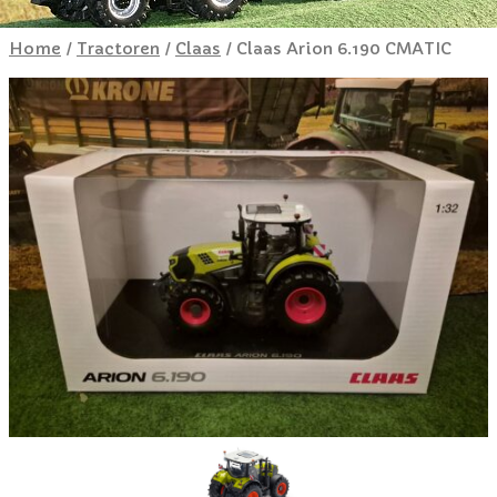
Home
/
Tractoren
/
Claas
/ Claas Arion 6.190 CMATIC