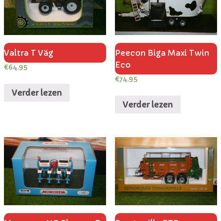
Valtra T Väg
Peecon Biga Maxi Twin
Eco
€
64.95
€
74.95
Verder lezen
Verder lezen