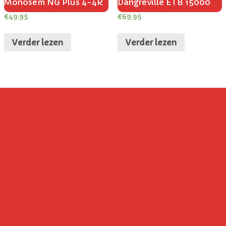
Monosem NG Plus 4-4R
Dangreville ETB 15000
€
49.95
€
69.95
Verder lezen
Verder lezen