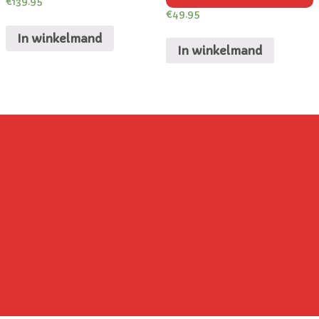
€
139.95
€
49.95
In winkelmand
In winkelmand