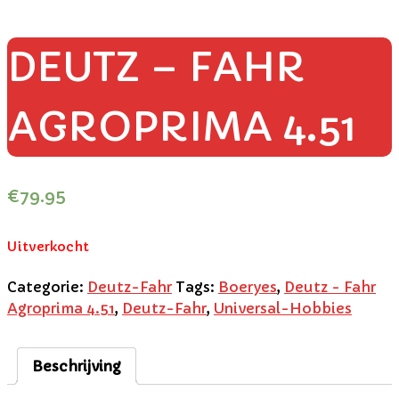
DEUTZ – FAHR
AGROPRIMA 4.51
€
79.95
Uitverkocht
Categorie:
Deutz-Fahr
Tags:
Boeryes
,
Deutz - Fahr
Agroprima 4.51
,
Deutz-Fahr
,
Universal-Hobbies
Beschrijving