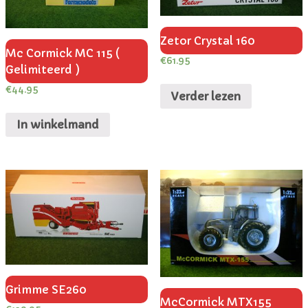
Zetor Crystal 160
Mc Cormick MC 115 (
€
61.95
Gelimiteerd )
€
44.95
Verder lezen
In winkelmand
Grimme SE260
McCormick MTX155