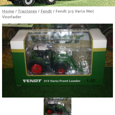
Home
/
Tractoren
/
Fendt
/ Fendt 313 Vario Met
Voorlader