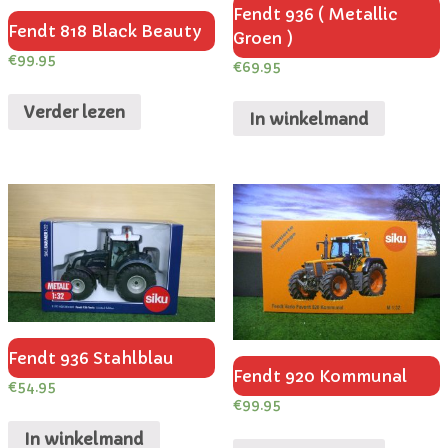
Fendt 936 ( Metallic
Fendt 818 Black Beauty
Groen )
€
99.95
€
69.95
Verder lezen
In winkelmand
Fendt 936 Stahlblau
Fendt 920 Kommunal
€
54.95
€
99.95
In winkelmand