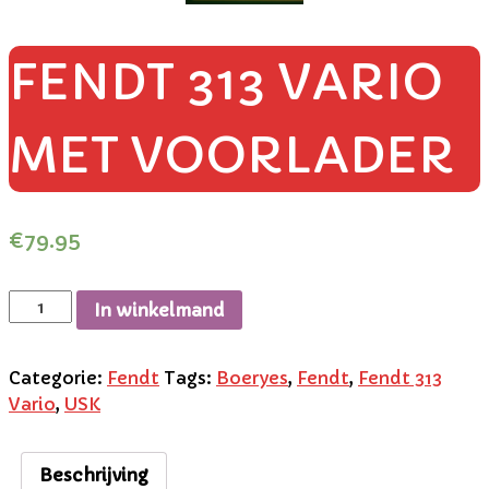
FENDT 313 VARIO
MET VOORLADER
€
79.95
In winkelmand
Categorie:
Fendt
Tags:
Boeryes
,
Fendt
,
Fendt 313
Vario
,
USK
Beschrijving