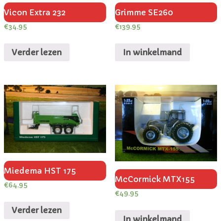
Vicon Extra 232
Grimme SE260
€
34.95
€
139.95
Verder lezen
In winkelmand
Miedema HST 175
McCormick MTX155
€
64.95
€
49.95
Verder lezen
In winkelmand