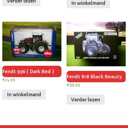
Verder lezen
In winkelmand
Fendt 936 ( Dark Red )
Fendt 818 Black Beauty
€
74.95
€
99.95
In winkelmand
Verder lezen