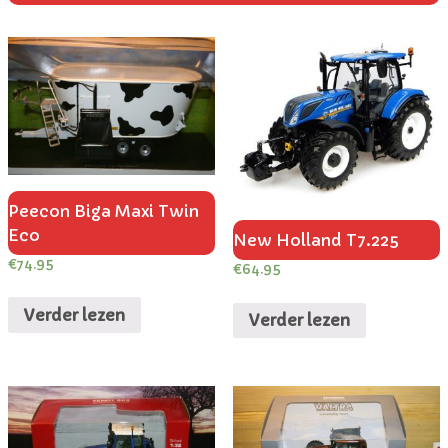
Peecon Biga Maxi Twin
Eco
New Holland T7.225
€
74.95
€
64.95
Verder lezen
Verder lezen