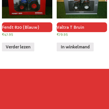
Fendt 820 (Blauw)
Valtra T Bruin
€
47.95
€
79.95
Verder lezen
In winkelmand