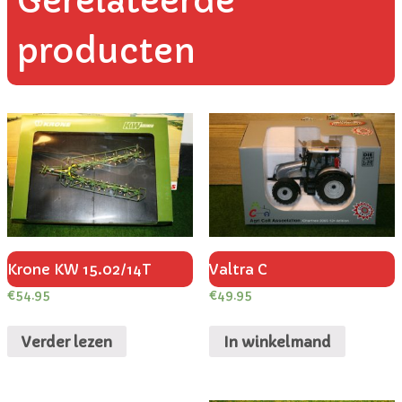
Gerelateerde
producten
Krone KW 15.02/14T
Valtra C
€
54.95
€
49.95
Verder lezen
In winkelmand