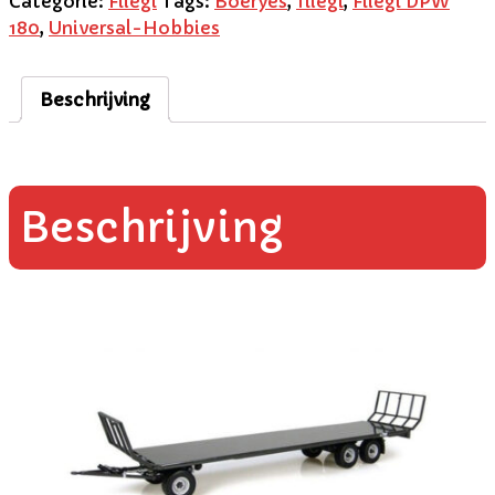
Categorie:
Fliegl
Tags:
Boeryes
,
fliegl
,
Fliegl DPW
180
,
Universal-Hobbies
Beschrijving
Beschrijving