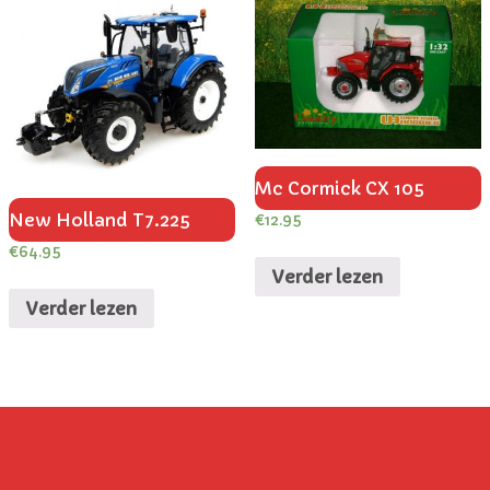
Mc Cormick CX 105
New Holland T7.225
€
12.95
€
64.95
Verder lezen
Verder lezen