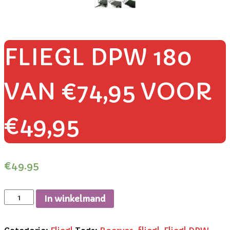
FLIEGL DPW 180
VAN €74,95 VOOR
€49,95
€
49.95
In winkelmand