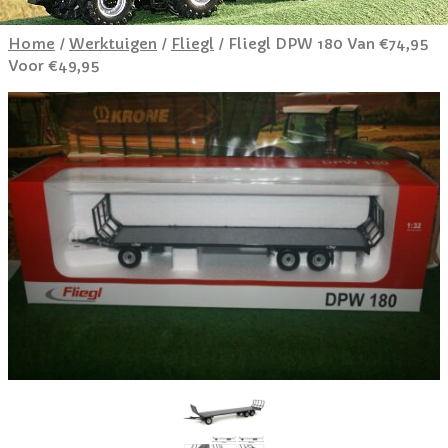
Home
/
Werktuigen
/
Fliegl
/ Fliegl DPW 180 Van €74,95
Voor €49,95