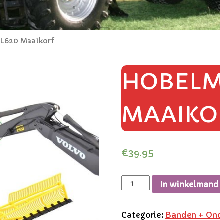
L620 Maaikorf
HOBELM
MAAIKO
€
39.95
In winkelmand
Categorie:
Banden + On