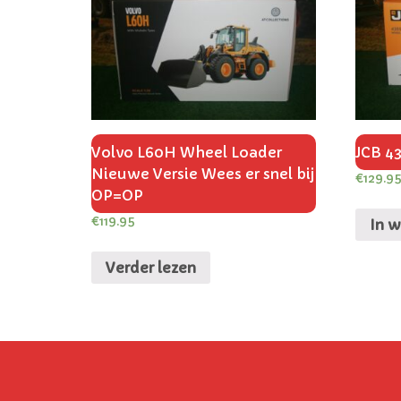
Volvo L60H Wheel Loader
JCB 4
Nieuwe Versie Wees er snel bij
€
129.9
OP=OP
€
119.95
In 
Verder lezen