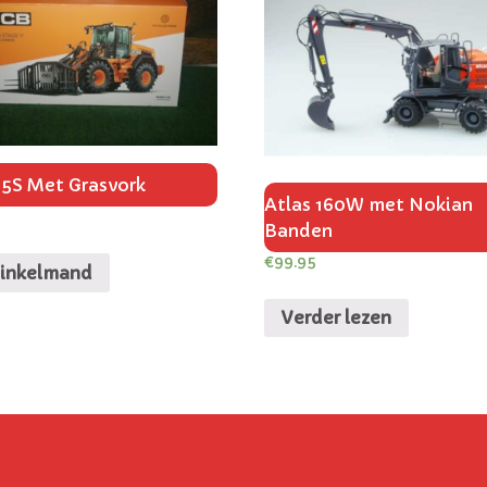
35S Met Grasvork
Atlas 160W met Nokian
5
Banden
€
99.95
winkelmand
Verder lezen