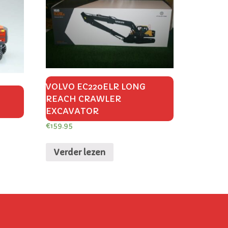
VOLVO EC220ELR LONG
REACH CRAWLER
EXCAVATOR
€
159.95
Verder lezen