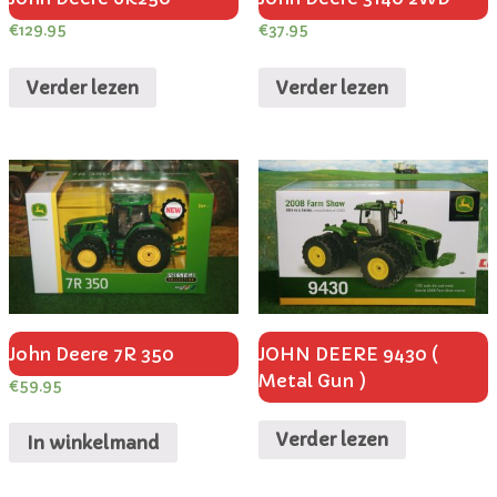
€
129.95
€
37.95
Verder lezen
Verder lezen
John Deere 7R 350
JOHN DEERE 9430 (
Metal Gun )
€
59.95
Verder lezen
In winkelmand