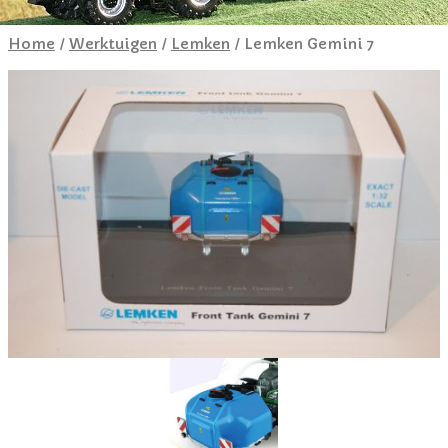
Home
/
Werktuigen
/
Lemken
/ Lemken Gemini 7