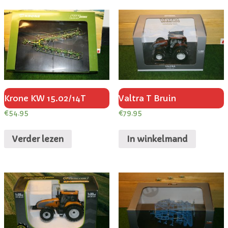
Krone KW 15.02/14T
Valtra T Bruin
€
54.95
€
79.95
Verder lezen
In winkelmand