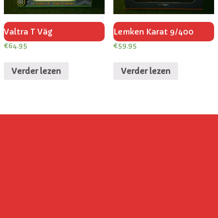
Valtra T Väg
Lemken Karat 9/400
€
64.95
€
59.95
Verder lezen
Verder lezen