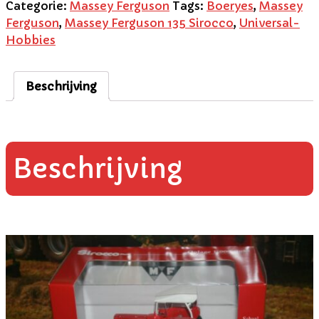
Categorie:
Massey Ferguson
Tags:
Boeryes
,
Massey
Ferguson
,
Massey Ferguson 135 Sirocco
,
Universal-
Hobbies
Beschrijving
Beschrijving