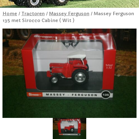
Home
/
Tractoren
/
Massey Ferguson
/ Massey Ferguson
135 met Sirocco Cabine ( Wit )