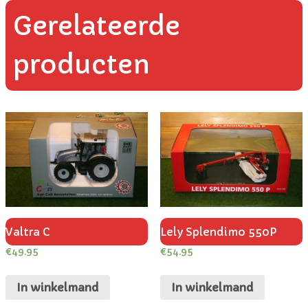
Gerelateerde
producten
Valtra C
Lely Splendimo 550P
€
49.95
€
54.95
In winkelmand
In winkelmand