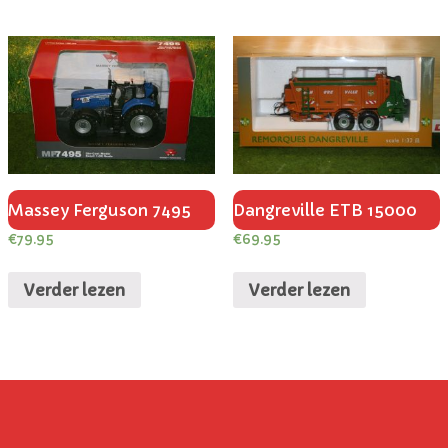
Massey Ferguson 7495
Dangreville ETB 15000
€
79.95
€
69.95
Verder lezen
Verder lezen