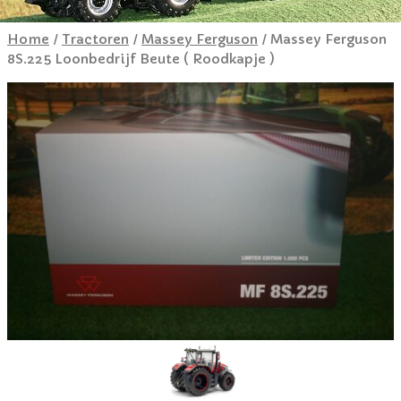
Home
/
Tractoren
/
Massey Ferguson
/ Massey Ferguson
8S.225 Loonbedrijf Beute ( Roodkapje )