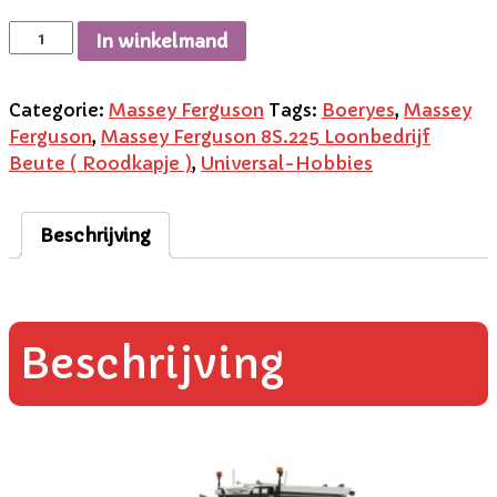
In winkelmand
Categorie:
Massey Ferguson
Tags:
Boeryes
,
Massey
Ferguson
,
Massey Ferguson 8S.225 Loonbedrijf
Beute ( Roodkapje )
,
Universal-Hobbies
Beschrijving
Beschrijving