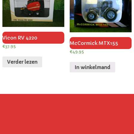
Vicon RV 4220
McCormick MTX155
€
37.95
€
49.95
Verder lezen
In winkelmand