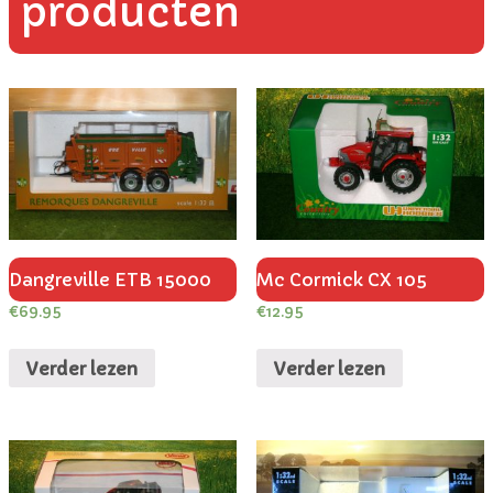
producten
Dangreville ETB 15000
Mc Cormick CX 105
€
69.95
€
12.95
Verder lezen
Verder lezen