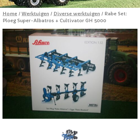
Home
/
Werktuigen
/
Diverse werktuigen
/ Rabe Set:
Ploeg Super-Albatros + Cultivator GH 5000