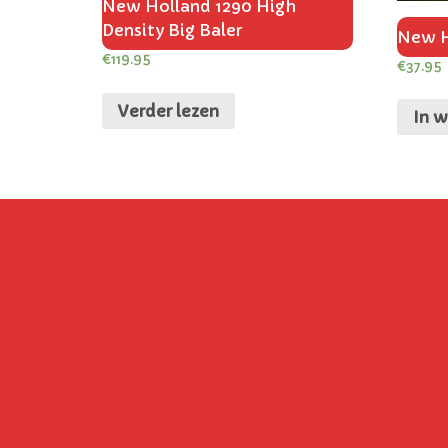
New Holland 1290 High
Density Big Baler
New H
€
119.95
€
37.95
Verder lezen
In 