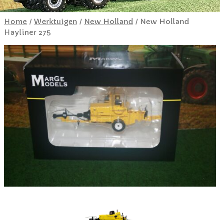
Home
/
Werktuigen
/
New Holland
/ New Holland
Hayliner 275