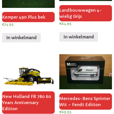
Landbouwwagen 4-
wielig Grijs
Kemper 490 Plus bek
€
64.95
€
74.95
In winkelmand
In winkelmand
New Holland FR 780 60
Mercedes-Benz Sprinter
Years Anniversary
Wit – Fendt Edition
Edition
€
69.95