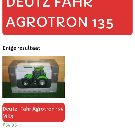
DEUTZ FAHR
AGROTRON 135
Enige resultaat
Deutz-Fahr Agrotron 135
MK3
€
54.95