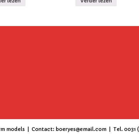
er lezen
Verder lezen
rm models | Contact: boeryes@email.com | Tel. 0031 (0