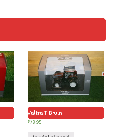
Valtra T Bruin
€
79.95