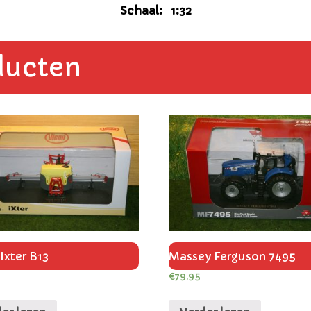
Schaal: 1:32
ducten
Ixter B13
Massey Ferguson 7495
€
79.95