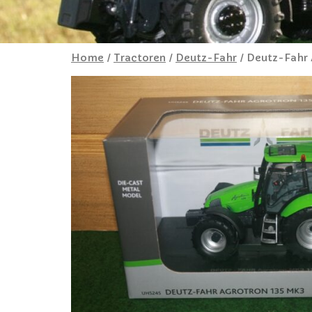
Home
/
Tractoren
/
Deutz-Fahr
/ Deutz-Fahr 