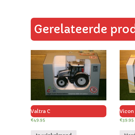
Gerelateerde pro
Valtra C
Vicon 
€
49.95
€
39.95