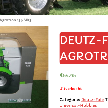
Agrotron 135 MK3
DEUTZ-
AGROTR
€
54.95
Uitverkocht
Categorie:
Deutz-Fahr
T
Universal-Hobbies