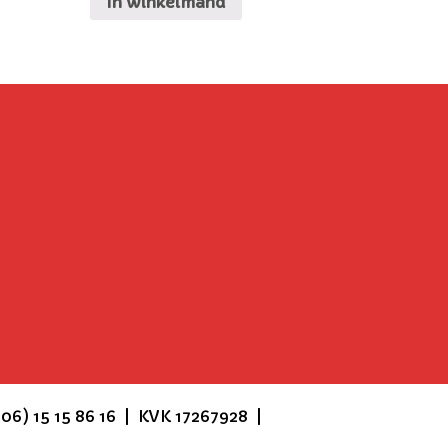
In winkelmand
6) 15 15 86 16 | KVK 17267928 |