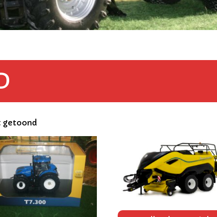
D
t getoond