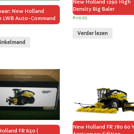
New Holland 1290 High
Density Big Baler
baar: New Holland
00 LWB Auto-Command
€
119.95
Verder lezen
winkelmand
New Holland FR 780 60 
olland FR 650 (