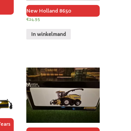
New Holland 8650
€
24.95
In winkelmand
Years