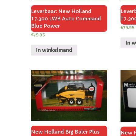
Leverbaar: New Holland
Lever
T7.300 LWB Auto Command
T7.3
Blue Power
€
79.95
€
79.95
In 
In winkelmand
New Holland Big Baler Plus
New H