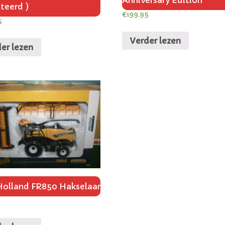
Anniversary Edition
teerd )
€
199.95
5
Verder lezen
er lezen
olland FR850 Hakselaar