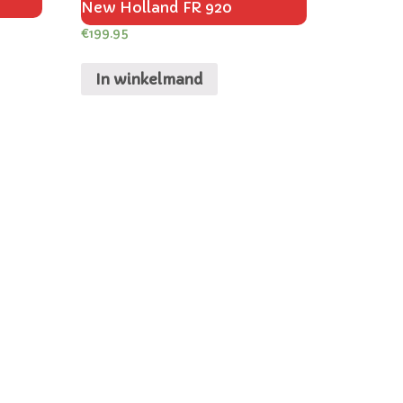
New Holland FR 920
€
199.95
In winkelmand