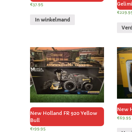
Gelimi
€
37.95
€
229.9
In winkelmand
Verd
New H
New Holland FR 920 Yellow
€
69.95
Bull
€
199.95