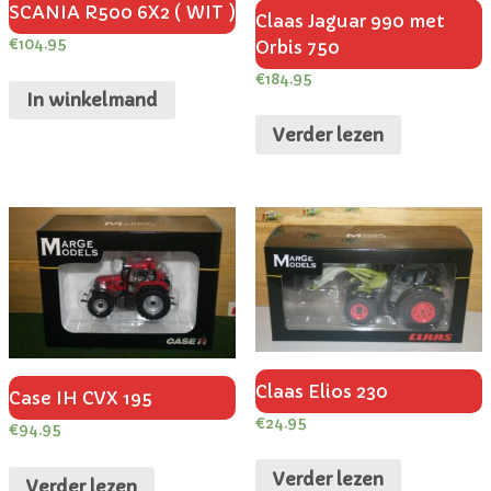
SCANIA R500 6X2 ( WIT )
Claas Jaguar 990 met
€
104.95
Orbis 750
€
184.95
In winkelmand
Verder lezen
Claas Elios 230
Case IH CVX 195
€
24.95
€
94.95
Verder lezen
Verder lezen