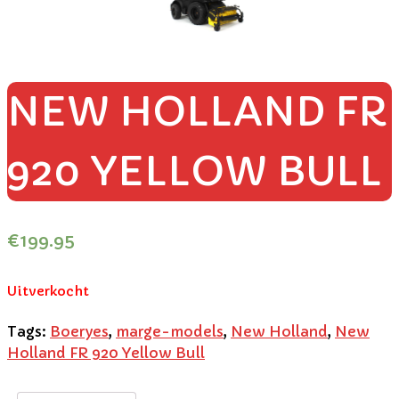
NEW HOLLAND FR
920 YELLOW BULL
€
199.95
Uitverkocht
Tags:
Boeryes
,
marge-models
,
New Holland
,
New
Holland FR 920 Yellow Bull