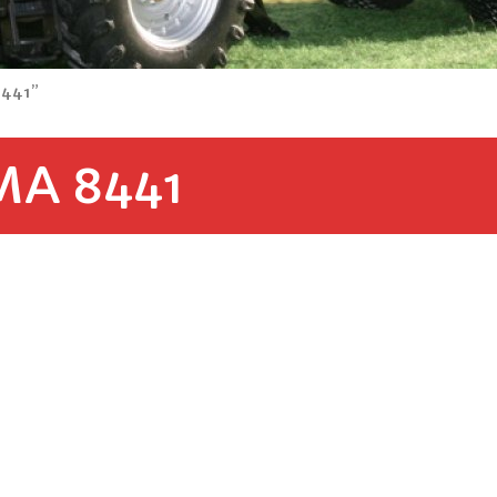
8441”
A 8441