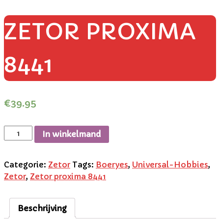
ZETOR PROXIMA
8441
€
39.95
In winkelmand
Categorie:
Zetor
Tags:
Boeryes
,
Universal-Hobbies
,
Zetor
,
Zetor proxima 8441
Beschrijving