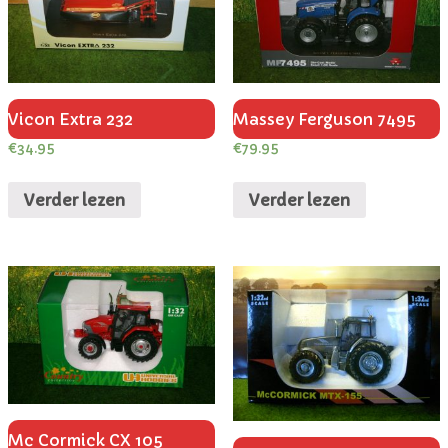
Vicon Extra 232
Massey Ferguson 7495
€
34.95
€
79.95
Verder lezen
Verder lezen
Mc Cormick CX 105