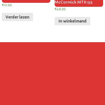
McCormick MTX155
€
12.95
€
49.95
Verder lezen
In winkelmand