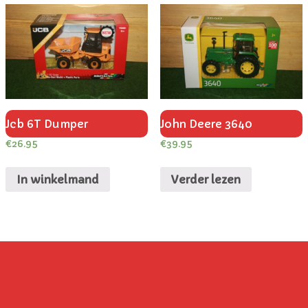
Jcb 6T Dumper
John Deere 3640
€
26.95
€
39.95
In winkelmand
Verder lezen