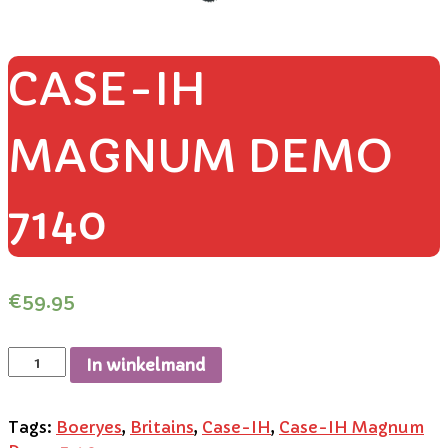
CASE-IH
MAGNUM DEMO
7140
€
59.95
In winkelmand
Tags:
Boeryes
,
Britains
,
Case-IH
,
Case-IH Magnum