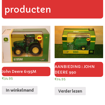
producten
AANBIEDING : JOHN
John Deere 6195M
DEERE 990
€
34.95
€
24.95
In winkelmand
Verder lezen