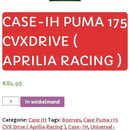
CASE-IH PUMA 175
CVXDRIVE (
APRILIA RACING )
€
84.95
In winkelmand
Categorie:
Case IH
Tags:
Boeryes
,
Case Puma 175
CVX Drive ( Aprilia Racing )
,
Case-IH
,
Universal-