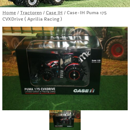
Home
/
Tractoren
/
Case IH
/ Case-IH Puma 175
CVXDrive ( Aprilia Racing )