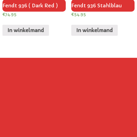
Fendt 936 ( Dark Red )
Fendt 936 Stahlblau
€
74.95
€
54.95
In winkelmand
In winkelmand