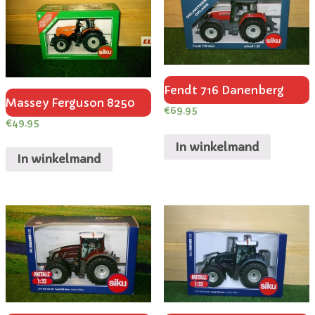
Fendt 716 Danenberg
Massey Ferguson 8250
€
69.95
€
49.95
In winkelmand
In winkelmand