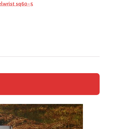
elwrist sq60-5