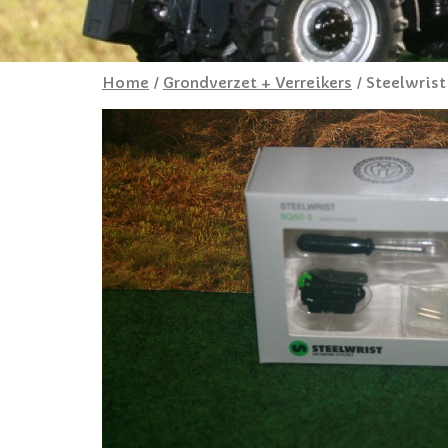
Home
/
Grondverzet + Verreikers
/ Steelwris