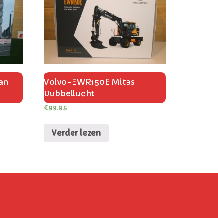
ian
Volvo-EWR150E Mitas
Dubbellucht
€
99.95
Verder lezen