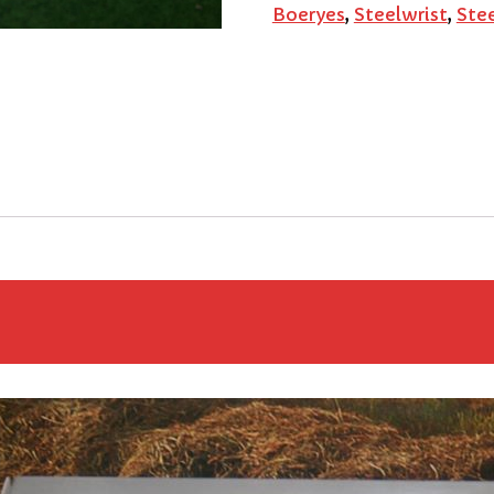
Boeryes
,
Steelwrist
,
Ste