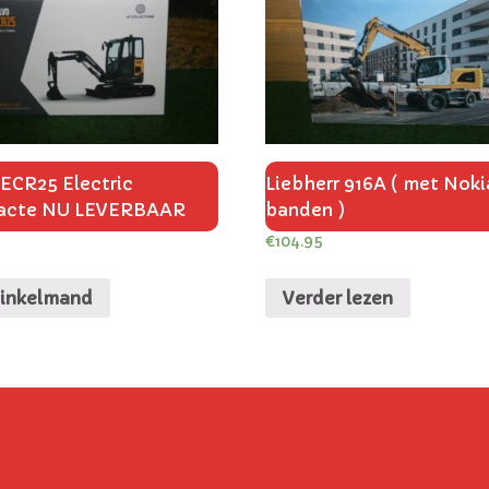
 ECR25 Electric
Liebherr 916A ( met Nok
acte NU LEVERBAAR
banden )
€
104.95
winkelmand
Verder lezen