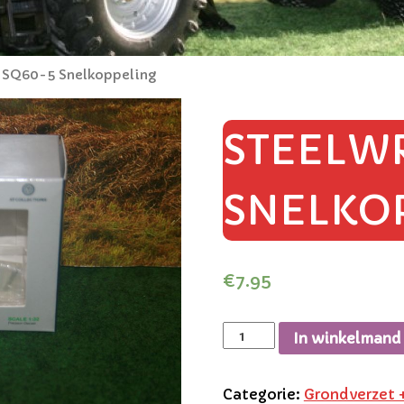
t SQ60-5 Snelkoppeling
STEELWR
SNELKO
€
7.95
In winkelmand
Categorie:
Grondverzet +