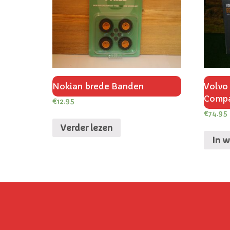
Nokian brede Banden
Volvo
Comp
€
12.95
€
74.95
Verder lezen
In 